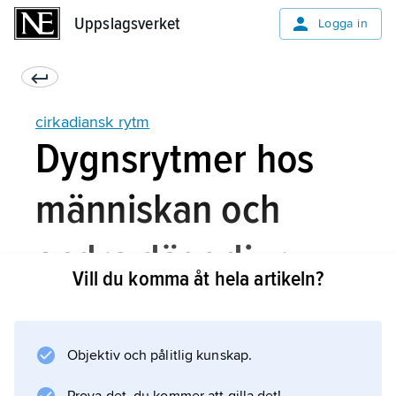
Uppslagsverket
Uppslagsverket
Logga in
cirkadiansk rytm
Dygnsrytmer hos
människan och
andra däggdjur
Vill du komma åt hela artikeln?
Hos däggdjur inklusive människan innehåller
Objektiv och pålitlig kunskap.
sannolikt alla kroppens vävnader cirkadianska
klockor som i varje cell reglerar den