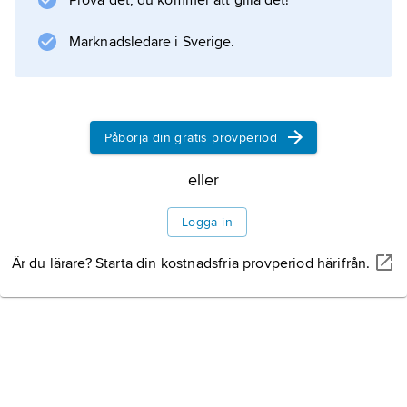
Prova det, du kommer att gilla det!
Marknadsledare i Sverige.
Påbörja din gratis provperiod
eller
Logga in
Är du lärare? Starta din kostnadsfria provperiod härifrån.