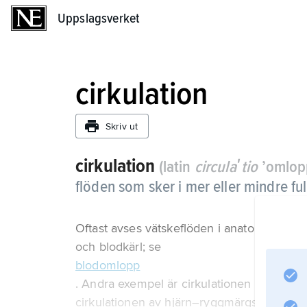
Uppslagsverket
Uppslagsverket
cirkulation
Skriv ut
cirkulation
(latin
circulaʹtio
’omlopp
flöden som sker i mer eller mindre fu
Oftast avses vätskeflöden i anatomiska hålru
och blodkärl; se
blodomlopp
. Andra exempel är cirkulationen av vävnads
cirkulationen av hjärn–ryggmärgsvätska. T