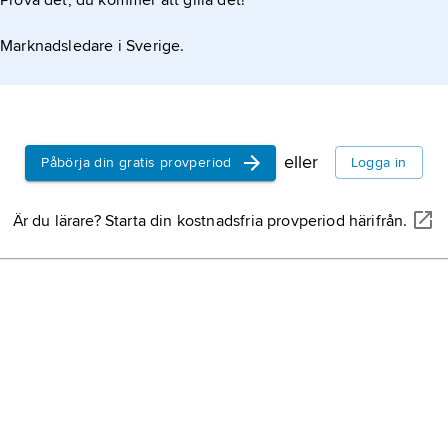
Prova det, du kommer att gilla det!
ras i anatomiska banor
Marknadsledare i Sverige.
eller
Påbörja din gratis provperiod
Logga in
Är du lärare? Starta din kostnadsfria provperiod härifrån.