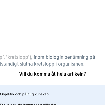
’, ’kretslopp’)
,
inom biologin benämning på
llständigt slutna kretslopp i organismen.
Vill du komma åt hela artikeln?
m, t.ex. blodets cirkulation i ett system av hjärta
Objektiv och pålitlig kunskap.
vätska (som i sitt kärlsystem kallas lymfa) och
ermen cirkulation kan även avse vissa substanser