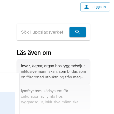
Logga in
Läs även om
lever,
hepar
, organ hos ryggradsdjur,
inklusive människan, som bildas som
en förgrenad utbuktning från mag–
tarmkanalen och som har ett stort
antal funktioner och en
lymfsystem,
kärlsystem för
dominerande roll i kroppens
cirkulation av lymfa hos
ämnesomsättning.
ryggradsdjur, inklusive människa.