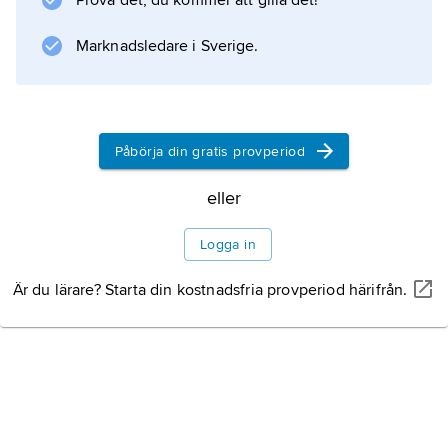
Prova det, du kommer att gilla det!
atmosfären
,
Marknadsledare i Sverige.
hav
och
vind
.
Påbörja din gratis provperiod
eller
Information om artikeln
Logga in
Är du lärare? Starta din kostnadsfria provperiod härifrån.