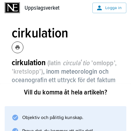
Uppslagsverket
Uppslagsverket
Logga in
cirkulation
cirkulation
(latin
circulaʹtio
’omlopp’,
’kretslopp’)
,
inom meteorologin och
oceanografin ett uttryck för det faktum
att luft och vatten mestadels rör sig i
Vill du komma åt hela artikeln?
slutna banor.
Cirkulationen kan anses vara uppbyggd av
storskaliga virvlar; mindre virvlar inordnas
Objektiv och pålitlig kunskap.
lämpligen under begreppet turbulens. Se