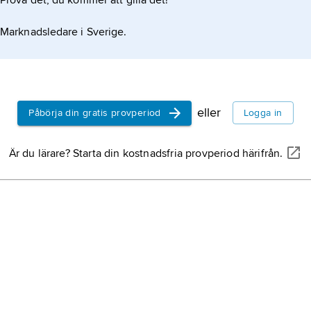
Prova det, du kommer att gilla det!
Marknadsledare i Sverige.
eller
Påbörja din gratis provperiod
Logga in
Är du lärare? Starta din kostnadsfria provperiod härifrån.