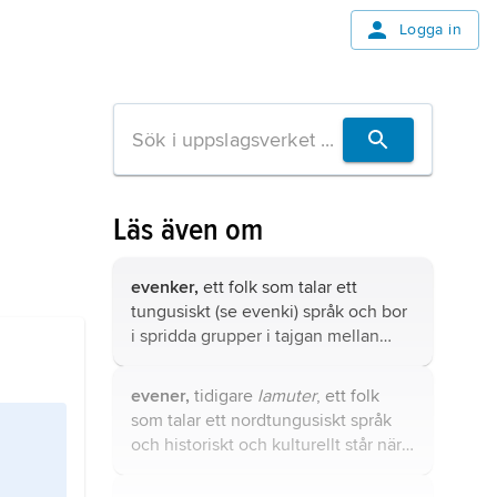
Logga in
Läs även om
evenker,
ett folk som talar ett
tungusiskt (se
evenki
) språk och bor
i spridda grupper i tajgan mellan
Jenisej och Ochotska havet i östra
Sibirien.
evener,
tidigare
lamuter
, ett folk
som talar ett nordtungusiskt språk
och historiskt och kulturellt står nära
evenkerna.