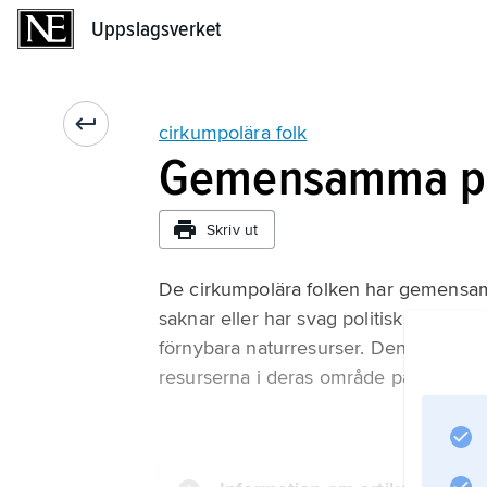
Uppslagsverket
Uppslagsverket
cirkumpolära folk
Gemensamma p
Skriv ut
De cirkumpolära folken har gemensamm
saknar eller har svag politisk makt oc
förnybara naturresurser. Den politisk
resurserna i deras område på ett sådant