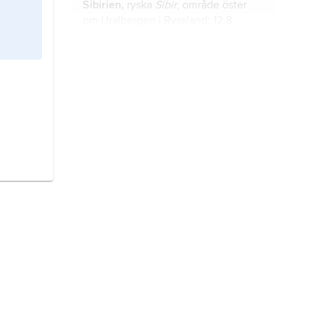
Sibirien,
ryska
Sibir
, område öster
om Uralbergen i Ryssland; 12,8
2
miljoner km
, inklusive ryska Fjärran
östern.
nentser,
nener
,
nenetser
, i äldre
litteratur
samojeder
,
juraker
och
juraksamojeder
, ett samojediskt folk.
inuiter,
eskimåer
, numera en
samlande benämning på folk som
återfinns i det arktiska och
subarktiska området från Alaskas
västkust och tvärsöver den
Arktis
, det polarområde som ligger
nordamerikanska kontinenten till
runt Nordpolen.
Grönland.
samer,
etnisk och språklig minoritet
i Nordskandinavien och på
Kolahalvön.