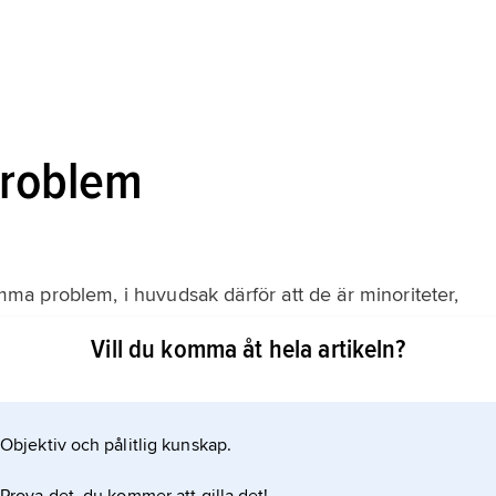
roblem
a problem, i huvudsak därför att de är minoriteter,
h har en traditionell livsform som är beroende av
Vill du komma åt hela artikeln?
t dominerande majoritetsbefolkningen utnyttjar
 sätt att det blir konflikter med de traditionella
Objektiv och pålitlig kunskap.