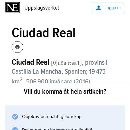
Uppslagsverket
Uppslagsverket
Logga in
Ciudad Real
Ciudad Real
,
provins i
[θjuðaʹr:eaʹl]
Castilla-La Mancha, Spanien; 19 475
2
km
, 506 900 invånare (2016).
Vill du komma åt hela artikeln?
Ciudad Real omfattar en stor del av högslätten
La Mancha. Jordbruket är huvudnäring. Vete,
oliver och vindruvor odlas, huvudsakligen på
Objektiv och pålitlig kunskap.
storgods. Valdepeñas är känt för sina viner.
Kvicksilvergruvorna i Almadén var i drift från