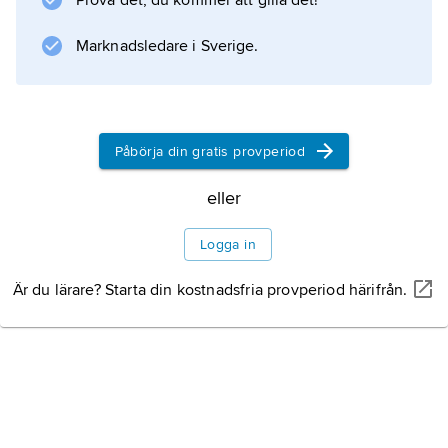
Prova det, du kommer att gilla det!
romartiden till 2000 då de lades ned till följd
av bristande lönsamhet. Fortfarand finns dock
Marknadsledare i Sverige.
stora
Påbörja din gratis provperiod
Information om artikeln
eller
Logga in
Är du lärare? Starta din kostnadsfria provperiod härifrån.