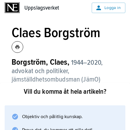
Uppslagsverket
Uppslagsverket
Logga in
Claes Borgström
Borgström, Claes,
1944–2020,
advokat och politiker,
jämställdhetsombudsman (JämO)
2000–07, bror till
Annette Kullenberg
Vill du komma åt hela artikeln?
och
Kerstin Vinterhed
.
När Claes Borgström efterträdde Lena
Svenaeus (född 1943) blev han den förste
Objektiv och pålitlig kunskap.
manlige jämställdhetsombudsmannen under