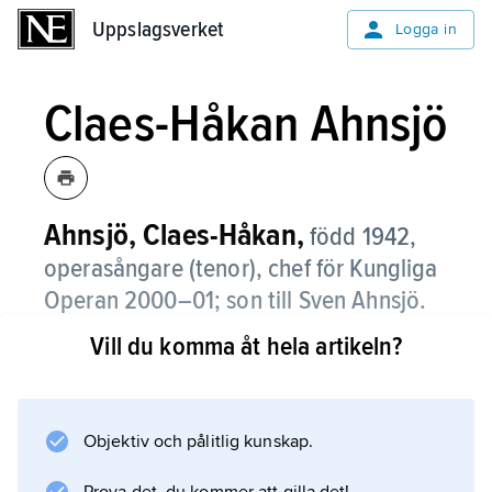
Uppslagsverket
Uppslagsverket
Logga in
Claes-Håkan Ahnsjö
Ahnsjö, Claes-Håkan,
född 1942,
operasångare (tenor), chef för Kungliga
Operan 2000–01; son till Sven Ahnsjö.
Vill du komma åt hela artikeln?
Claes-Håkan Ahnsjö debuterade som Tamino i
”Trollflöjten” på Operan 1969. Sedan 1973 har
han varit engagerad vid tyska scener, främst i
München och Stuttgart. Han utsågs till
Objektiv och pålitlig kunskap.
kammarsångare i München 1977.