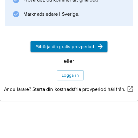
Prova det, du kommer att gilla det!
Marknadsledare i Sverige.
Information om artikeln
Påbörja din gratis provperiod
eller
Logga in
Är du lärare? Starta din kostnadsfria provperiod härifrån.