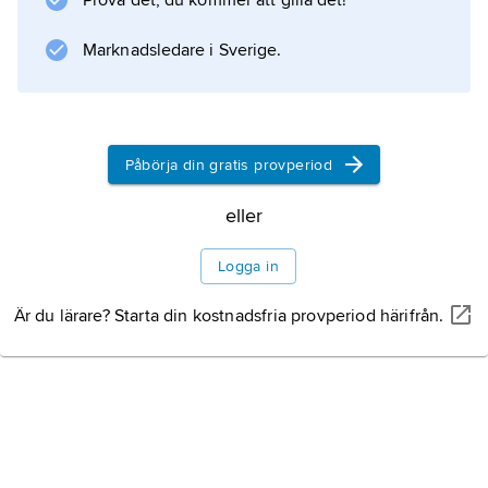
Prova det, du kommer att gilla det!
(1972),
Dagar och nätter i Paris och Göteborg
Marknadsledare i Sverige.
(1975),
Ett långt farväl
(1981) liksom den patafysiska antologin
Segla i
Påbörja din gratis provperiod
Litteraturanvisning
eller
Logga in
Är du lärare? Starta din kostnadsfria provperiod härifrån.
Information om artikeln