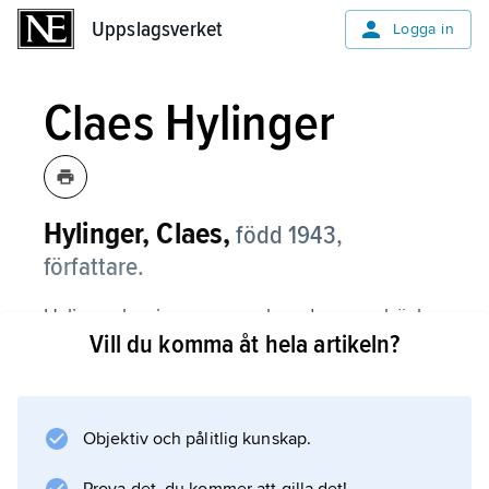
Uppslagsverket
Uppslagsverket
Logga in
Claes Hylinger
Hylinger, Claes,
född 1943,
författare.
Hylinger har i romaner och andra prosaböcker
Vill du komma åt hela artikeln?
utvecklat en stilkonst med vilken vardagslivets
banaliteter framställs i förtätade
ögonblicksbilder. Ironi och stillsam fars präglar
böcker som
Objektiv och pålitlig kunskap.
I krig och kärlek