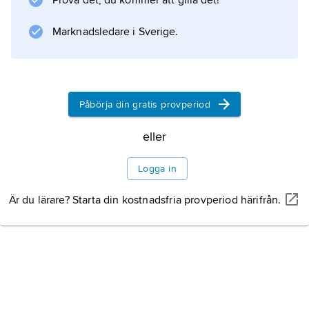
Prova det, du kommer att gilla det!
Marknadsledare i Sverige.
Påbörja din gratis provperiod
eller
Logga in
Är du lärare? Starta din kostnadsfria provperiod härifrån.