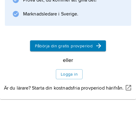
Prova det, du kommer att gilla det!
Marknadsledare i Sverige.
Påbörja din gratis provperiod
eller
Logga in
Är du lärare? Starta din kostnadsfria provperiod härifrån.