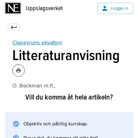
Uppslagsverket
Uppslagsverket
Logga in
Clapeyrons ekvation
Litteraturanvisning
O. Beckman m.fl.,
Energilära
Vill du komma åt hela artikeln?
(1986);
Objektiv och pålitlig kunskap.
Information om artikeln