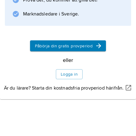
Prova det, du kommer att gilla det!
Information om artikeln
Marknadsledare i Sverige.
Påbörja din gratis provperiod
eller
Logga in
Är du lärare? Starta din kostnadsfria provperiod härifrån.