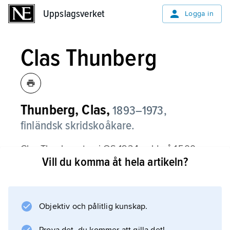
Uppslagsverket
Uppslagsverket
Logga in
Clas Thunberg
Thunberg, Clas,
1893–1973,
finländsk skridskoåkare.
Clas Thunberg tog i OS 1924 guld på 1 500 m
Vill du komma åt hela artikeln?
och 5 000 m, silver på 10 000 m och brons på
500 m samt i OS 1928 guld på 500 m och 1
500 m.
Objektiv och pålitlig kunskap.