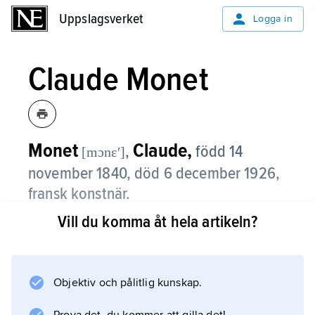
Uppslagsverket
Uppslagsverket
Logga in
Claude Monet
Monet
Claude,
,
född 14
[mɔnɛʹ]
november 1840, död 6 december 1926,
fransk konstnär.
Vill du komma åt hela artikeln?
Monet är den ledande målaren bland
impressionisterna och betraktas som en av
konsthistoriens stora färgkonstnärer. Han
växte upp vid kusten nära Le Havre och
Objektiv och pålitlig kunskap.
ägnade sig redan som barn med intensitet åt