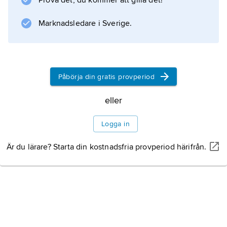
Prova det, du kommer att gilla det!
teckning. Tidigt skaffade han sig en personlig
förtrogenhet med samtida franskt
Marknadsledare i Sverige.
landskapsmåleri. Efter bl.a. en kort vistelse i
Litteraturanvisning
Påbörja din gratis provperiod
eller
Information om artikeln
Logga in
Är du lärare? Starta din kostnadsfria provperiod härifrån.