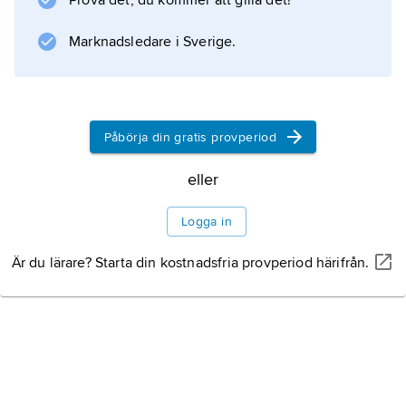
Prova det, du kommer att gilla det!
Information om artikeln
Marknadsledare i Sverige.
Påbörja din gratis provperiod
eller
Logga in
Är du lärare? Starta din kostnadsfria provperiod härifrån.