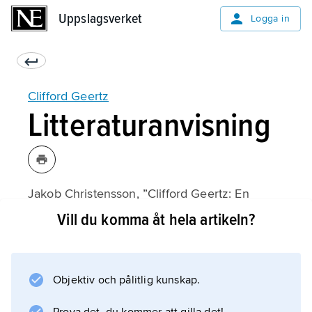
Uppslagsverket
Uppslagsverket
Logga in
Clifford Geertz
Litteraturanvisning
Jakob Christensson, ”Clifford Geertz: En
antropolog för historikerna?”,
Vill du komma åt hela artikeln?
Häften för Kritiska Studier
1991;
Objektiv och pålitlig kunskap.