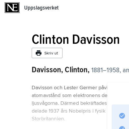
Uppslagsverket
Uppslagsverket
Clinton Davisson
Skriv ut
Davisson, Clinton,
1881–1958,
am
Davisson och Lester Germer påvisade 1927 a
atomavstånd som elektronens de Broglievåg
ljusvågorna. Därmed bekräftades de Brogli
delade 1937 års Nobelpris i fysik med G.P
Storbritannien.