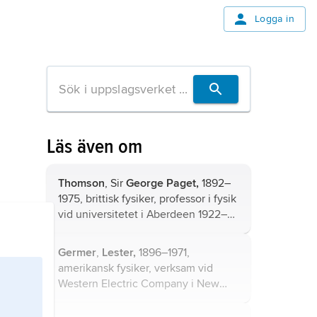
Logga in
Läs även om
Thomson
, Sir
George Paget,
1892–
1975, brittisk fysiker, professor i fysik
vid universitetet i Aberdeen 1922–
30, vid Imperial Collage of Science i
London 1930–52; son till J.J.
Germer
,
Lester,
1896–1971,
Thomson.
amerikansk fysiker, verksam vid
Western Electric Company i New
York 1923–30, därefter vid Bell
Telephone Laboratories.