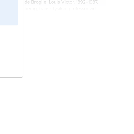
de Broglie
,
Louis
Victor, 1892–1987,
hertig, fransk fysiker, professor vid
Paris universitet 1928–62; jämför
släktartikel
Broglie
.
elektrondiffraktion,
att en stråle av
elektroner böjs av i bestämda
riktningar i en kristall.
atom
, materiepartikel, den minsta
del av ett grundämne som har detta
ämnes kemiska egenskaper.
fysik
, ursprungligen benämningen
på all naturvetenskap.