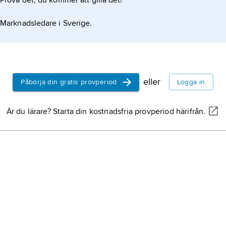
Prova det, du kommer att gilla det!
Marknadsledare i Sverige.
eller
Påbörja din gratis provperiod
Logga in
Är du lärare? Starta din kostnadsfria provperiod härifrån.