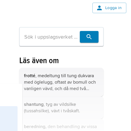
Logga in
Läs även om
frotté
, medeltung till tung dukvara
med öglelugg, oftast av bomull och
vanligen vävd, och då med två
varpar där den ena bildar öglor på
båda sidor eller endast på rätsidan.
shantung
, tyg av vildsilke
(tussahsilke), vävt i tvåskaft.
beredning,
den behandling av vissa