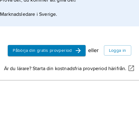
Prova det, du kommer att gilla det!
Marknadsledare i Sverige.
eller
Påbörja din gratis provperiod
Logga in
Är du lärare? Starta din kostnadsfria provperiod härifrån.