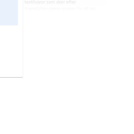
textilvaror som sker efter
framställningsprocessen för att ge
den färdiga varan önskade
egenskaper.
peppar och salt,
i textiltekniken
småprickig vävmönstring som
påminner om en blandning av salt
och peppar.