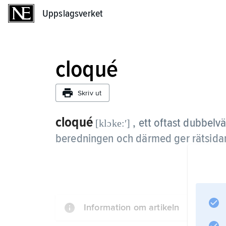
Uppslagsverket
Uppslagsverket
cloqué
Skriv ut
cloqué
, ett oftast dubbelv
[klɔke:ʹ]
beredningen och därmed ger rätsidan
Information om artikeln