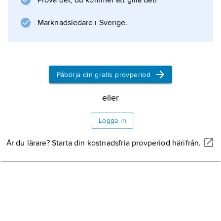
Prova det, du kommer att gilla det!
Marknadsledare i Sverige.
Påbörja din gratis provperiod
eller
Logga in
Är du lärare? Starta din kostnadsfria provperiod härifrån.