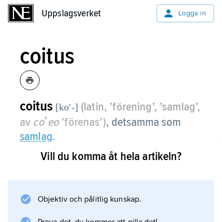
Uppslagsverket
Uppslagsverket
Logga in
coitus
coitus
(latin, ’förening’, ’samlag’,
[koʹ-]
av
coʹeo
’förenas’)
,
detsamma som
samlag
.
Vill du komma åt hela artikeln?
Information om artikeln
Objektiv och pålitlig kunskap.