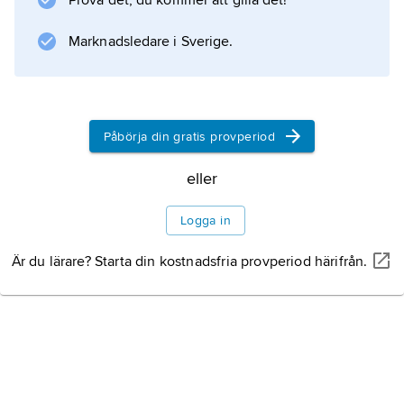
Prova det, du kommer att gilla det!
Marknadsledare i Sverige.
Påbörja din gratis provperiod
eller
Logga in
Är du lärare? Starta din kostnadsfria provperiod härifrån.