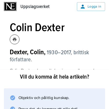
Uppslagsverket
Uppslagsverket
Logga in
Colin Dexter
Dexter, Colin,
1930–2017, brittisk
författare.
Colin Dexter skrev ett dussin pusselbaserade
Vill du komma åt hela artikeln?
polisromaner om radarparet kommissarie
Endeavour Morse vid Oxfordpolisen och hans
assistent Lewis. De introducerades i Dexters
debut
Objektiv och pålitlig kunskap.
Last Bus to Woodstock