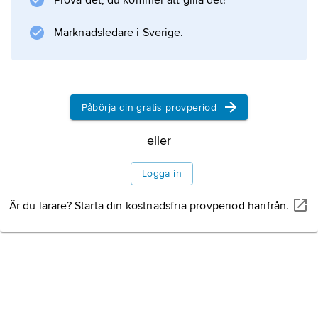
Prova det, du kommer att gilla det!
och utfiskning, och medelstorleken är numera
mindre än hälften av den maximala
Marknadsledare i Sverige.
Information om artikeln
Påbörja din gratis provperiod
eller
Logga in
Är du lärare? Starta din kostnadsfria provperiod härifrån.