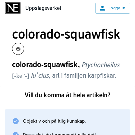
Uppslagsverket
Uppslagsverket
Logga in
colorado-squawfisk
colorado-squawfisk,
Ptychocheilus
i
luʹcius
, art i familjen karpfiskar.
[-ke
ʹ-]
Den är Nordamerikas största karpfisk och
Vill du komma åt hela artikeln?
kunde tidigare bli 1,8 m lång. Den levde då i
stora floder i Coloradoflodens
avvattningsområde och användes som mat-
Objektiv och pålitlig kunskap.
och sportfisk. Numera är den starkt begränsad
i sin utbredning på grund av kraftverksbyggen