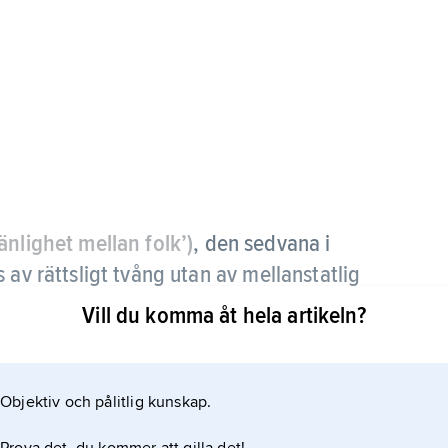
vänlighet mellan folk’)
,
den sedvana i
 av rättsligt tvång utan av mellanstatlig
e.
Vill du komma åt hela artikeln?
från de rättsligt bindande beteenderegler som
fattning byggde t.ex. internationell privaträtt på att
Objektiv och pålitlig kunskap.
 gentium tillämpade andra länders lagar.