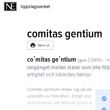
Uppslagsverket
Uppslagsverket
comitas gentium
Skriv ut
coʹmitas geʹntium
(latin, ’
[gɛn-]
umgänget mellan stater som inte följs
artighet och inbördes hänsynstagand
Comitas gentium skiljer sig på detta sätt 
uppställs av folkrätten. Enligt viss äldre upp
domstolarna i ett land på grund av comitas