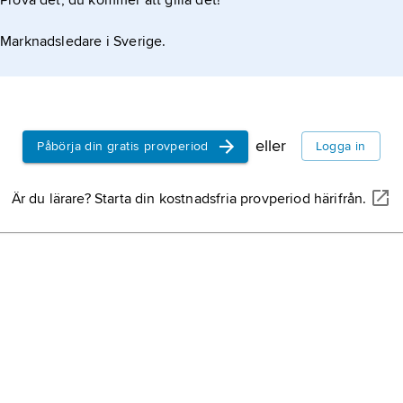
Prova det, du kommer att gilla det!
Marknadsledare i Sverige.
eller
Påbörja din gratis provperiod
Logga in
Är du lärare? Starta din kostnadsfria provperiod härifrån.