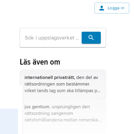
Logga in
Läs även om
internationell privaträtt,
den del av
rättsordningen som bestämmer
vilket lands lag som ska tillämpas på
ett sådant privaträttsligt förhållande
som på grund av sin anknytning till
jus gentium
, ursprungligen den
flera länder har internationell
rättsordning varigenom
karaktär, t.ex. äktenskap eller avtal
rättsförhållandena mellan romerska
mellan personer hemmahörande i
och icke romerska medborgare
olika länder.
reglerades.