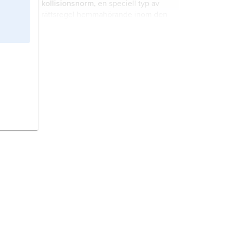
kollisionsnorm,
en speciell typ av
rättsregel hemmahörande inom den
internationella privaträtten.
folkrätt
, juridisk term som betecknar
en rättsordning mellan folken till
skillnad från den inomstatliga rätten,
som gäller för en stats medborgare.
dubbelt medborgarskap,
innehav av
medborgarskap i två stater.
utlämning,
juridisk term som innebär
att en person som vistas i ett land
kan lämnas ut till ett annat land för
att möjliggöra såväl lagföring som
verkställighet av domar.
Internationella domstolen i Haag,
Haagdomstolen
,
International Court
of Justice
,
ICJ
, ett av FN:s sex
huvudorgan, grundat 1945.