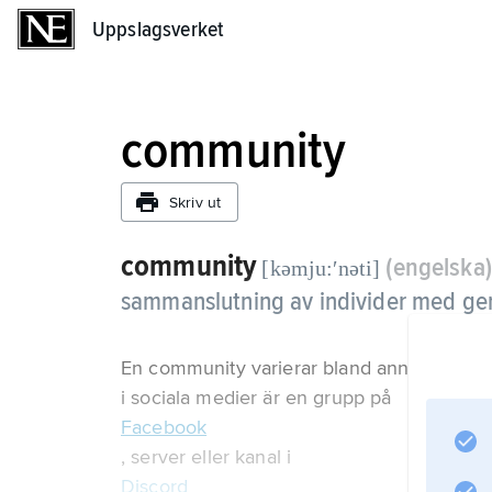
Uppslagsverket
Uppslagsverket
community
Skriv ut
community
(engelska)
[kəmju:ʹnəti]
sammanslutning av individer med ge
En community varierar bland annat i storle
i sociala medier är en grupp på
Facebook
, server eller kanal i
Discord