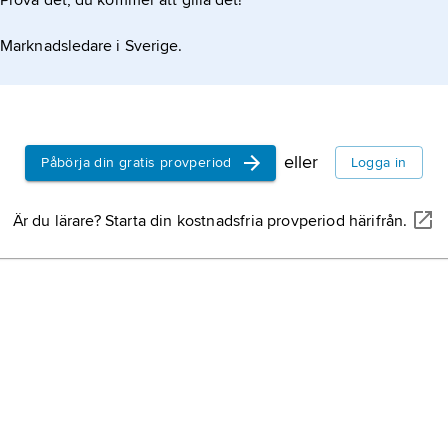
Prova det, du kommer att gilla det!
Marknadsledare i Sverige.
eller
Påbörja din gratis provperiod
Logga in
Är du lärare? Starta din kostnadsfria provperiod härifrån.