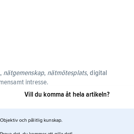
,
nätgemenskap
,
nätmötesplats
,
digital
mensamt intresse.
Vill du komma åt hela artikeln?
k, tillgänglighet och syfte. Exempel på communities
Objektiv och pålitlig kunskap.