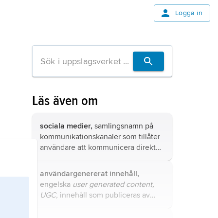
Logga in
Läs även om
sociala medier,
samlingsnamn på
kommunikationskanaler som tillåter
användare att kommunicera direkt
med varandra genom exempelvis
text, bild eller ljud.
användargenererat innehåll,
engelska
user generated content,
UGC,
innehåll som publiceras av
användare av digitala produkter,
tjänster eller plattformar.