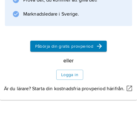
Prova det, du kommer att gilla det!
Marknadsledare i Sverige.
Påbörja din gratis provperiod
eller
Logga in
Är du lärare? Starta din kostnadsfria provperiod härifrån.