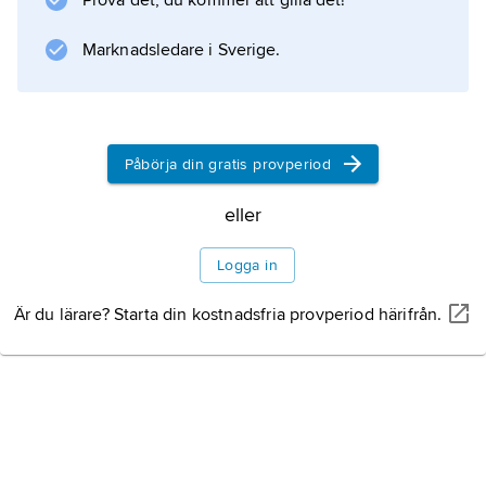
Prova det, du kommer att gilla det!
Marknadsledare i Sverige.
Påbörja din gratis provperiod
eller
Logga in
Är du lärare? Starta din kostnadsfria provperiod härifrån.