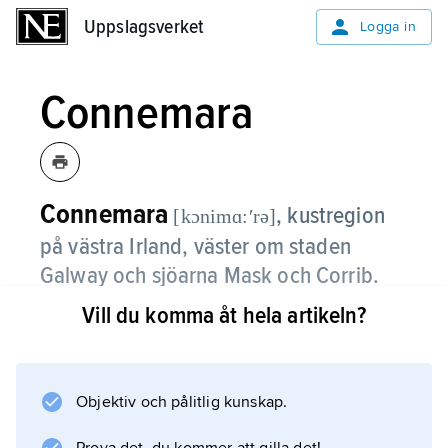
Uppslagsverket
Uppslagsverket
Logga in
Connemara
Connemara
,
kustregion
[kɔnimɑ:ʹrə]
på västra Irland, väster om staden
Galway och sjöarna Mask och Corrib.
Vill du komma åt hela artikeln?
Landskapet är bergigt med många torvmossar
och sjöar. Norr om vägen mellan Galway och
Clifden ligger de kvartsitrika bergskedjorna
Maumturks och Twelve Bens med flera toppar
Objektiv och pålitlig kunskap.
över 600 m ö.h. Den enda staden i regionen