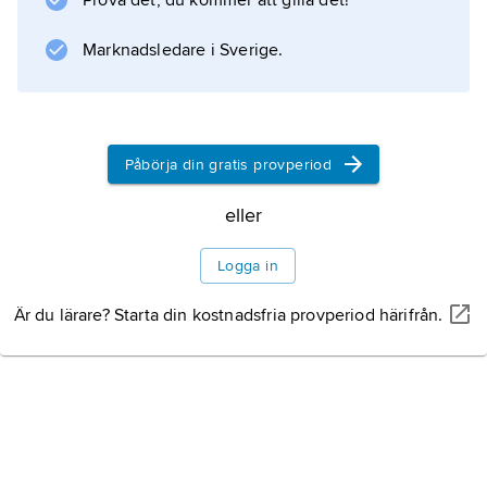
Prova det, du kommer att gilla det!
är Clifden.
Marknadsledare i Sverige.
Information om artikeln
Påbörja din gratis provperiod
eller
Logga in
Är du lärare? Starta din kostnadsfria provperiod härifrån.