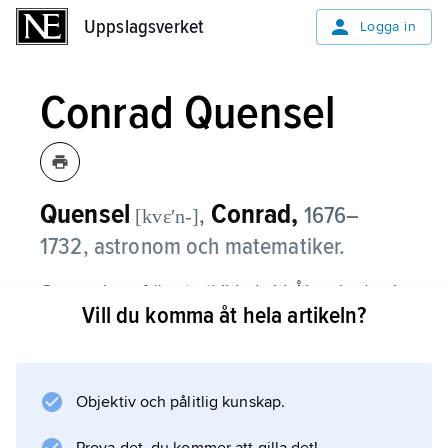
Uppslagsverket
Uppslagsverket
Logga in
Conrad Quensel
Quensel
Conrad,
,
1676–
[kvɛʹn-]
1732, astronom och matematiker.
Quensel var främst utbildad vid Åbo akademi,
Vill du komma åt hela artikeln?
där han blev docent redan 1695. Efter en tid i
Pernau i Livland som professor i matematik
erhöll han en professur i detta ämne i Lund
1712, en tjänst som då även innefattade ämnet
Objektiv och pålitlig kunskap.
astronomi. Han tillträdde denna tjänst 1713 och