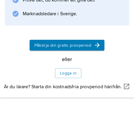
Prova det, du kommer att gilla det!
stannade där
Marknadsledare i Sverige.
Information om artikeln
Påbörja din gratis provperiod
eller
Logga in
Är du lärare? Starta din kostnadsfria provperiod härifrån.