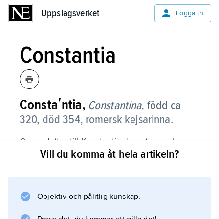
Uppslagsverket
Uppslagsverket
Logga in
Constantia
Constaʹntia,
Constantina
,
född ca
320, död 354, romersk kejsarinna.
C. var dotter till Konstantin den store och
Vill du komma åt hela artikeln?
Fausta och utnyttjades i den dynastiska
politiken som maka till sina kusiner
Hannibalianus (död 337) och (från år 351) den
till caesar nyss upphöjde Gallus. Hon
Objektiv och pålitlig kunskap.
framställs som den senares onda genius och