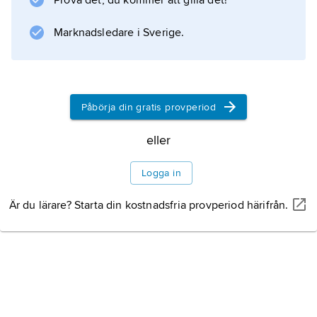
Prova det, du kommer att gilla det!
skall bl.a. ha legat bakom dennes blodiga
framfart i
Marknadsledare i Sverige.
Information om artikeln
Påbörja din gratis provperiod
eller
Logga in
Är du lärare? Starta din kostnadsfria provperiod härifrån.