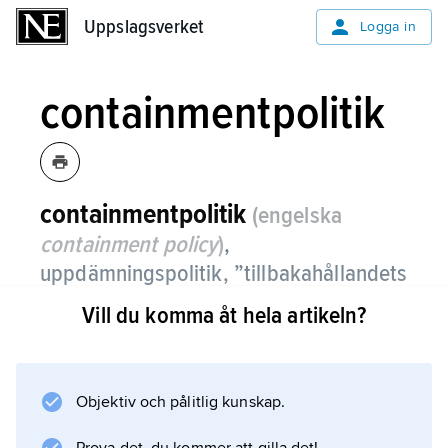
Uppslagsverket
Uppslagsverket
Logga in
containmentpolitik
containmentpolitik
(engelska
containment policy
)
,
uppdämningspolitik, ”tillbakahållandets
politik”, en huvudlinje i amerikansk
Vill du komma åt hela artikeln?
utrikespolitik under det
kalla kriget
,
syftande till att stoppa vad som
uppfattades som aggressiva sovjetiska
Objektiv och pålitlig kunskap.
expansionssträvanden.