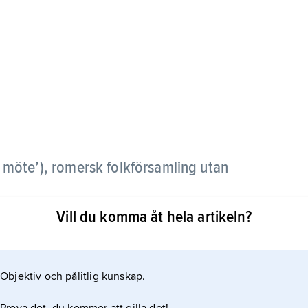
igt möte’), romersk folkförsamling utan
Vill du komma åt hela artikeln?
n för förberedande diskussioner av frågor som
ssion förekom).
Objektiv och pålitlig kunskap.