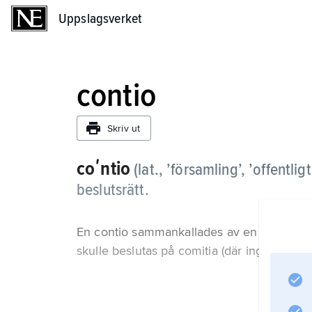
Uppslagsverket
Uppslagsverket
contio
Skriv ut
coʹntio
(lat., ’församling’, ’offentl
beslutsrätt.
En contio sammankallades av en ämbetsma
skulle beslutas på comitia (där ingen disku