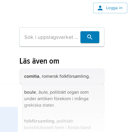
Logga in
Läs även om
comitia
, romersk folkförsamling.
boule
,
bule,
politiskt organ som
under antiken förekom i många
grekiska stater.
folkförsamling,
politiskt-
konstitutionell term i första hand