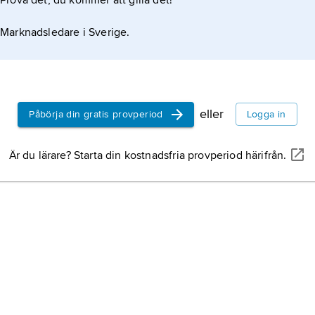
Prova det, du kommer att gilla det!
Marknadsledare i Sverige.
eller
Påbörja din gratis provperiod
Logga in
Är du lärare? Starta din kostnadsfria provperiod härifrån.