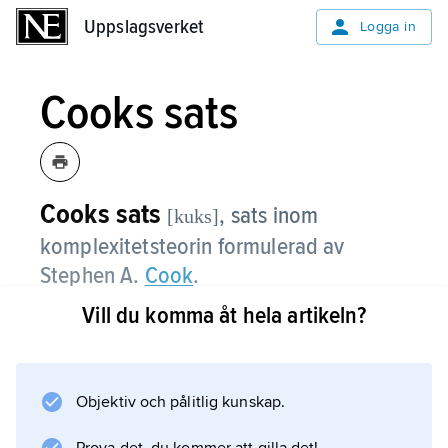
Uppslagsverket
Uppslagsverket
Logga in
Cooks sats
Cooks sats
,
sats inom
[kuks]
komplexitetsteorin formulerad av
Stephen A.
Cook
.
Vill du komma åt hela artikeln?
Information om artikeln
Objektiv och pålitlig kunskap.