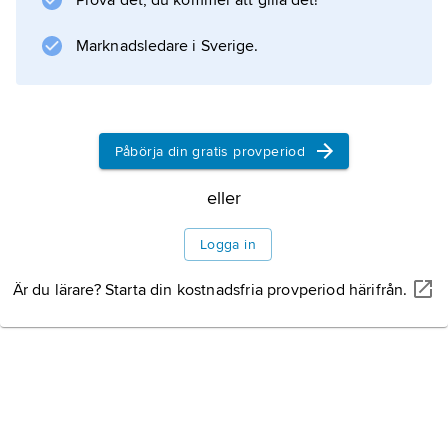
Prova det, du kommer att gilla det!
Marknadsledare i Sverige.
Påbörja din gratis provperiod
eller
Logga in
Är du lärare? Starta din kostnadsfria provperiod härifrån.