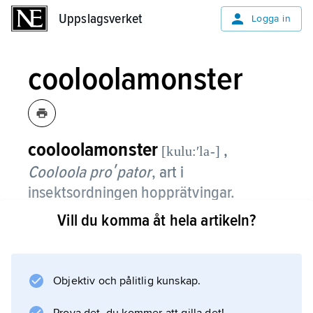
Uppslagsverket
Uppslagsverket
Logga in
cooloolamonster
cooloolamonster
,
[kulu:ʹla-]
Cooloola proʹpator
, art i
insektsordningen hopprätvingar.
Vill du komma åt hela artikeln?
Den hittades första gången 1976 i Cooloola
nationalpark i Queensland, Australien, och
vållade då uppståndelse, eftersom den inte
liknade någon annan hopprätvinge. Den är ca
Objektiv och pålitlig kunskap.
3 cm lång, har mycket korta vingar och