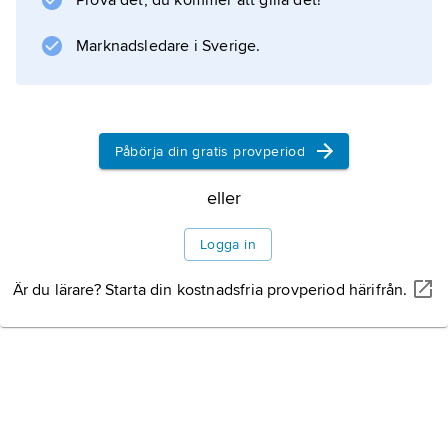
Prova det, du kommer att gilla det!
antenner och kraftiga ben, anpassade till
underjordiskt grävande. I dag placerar man
Marknadsledare i Sverige.
den, och ytterligare minst en
Påbörja din gratis provperiod
Information om artikeln
eller
Logga in
Är du lärare? Starta din kostnadsfria provperiod härifrån.