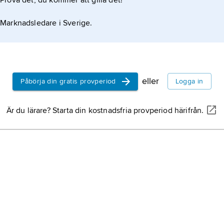
Prova det, du kommer att gilla det!
Marknadsledare i Sverige.
eller
Påbörja din gratis provperiod
Logga in
Är du lärare? Starta din kostnadsfria provperiod härifrån.