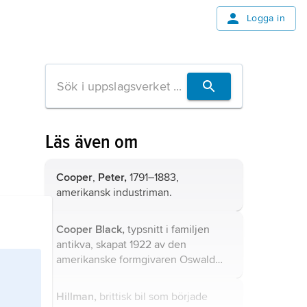
Logga in
Läs även om
Cooper
,
Peter,
1791–1883,
amerikansk industriman.
Cooper Black,
typsnitt i familjen
antikva, skapat 1922 av den
amerikanske formgivaren Oswald
Bruce Cooper (1879–1940).
Hillman,
brittisk bil som började