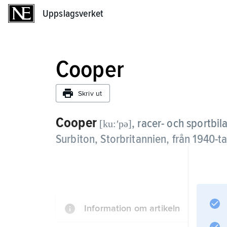
Uppslagsverket
Uppslagsverket
Cooper
Skriv ut
Cooper
,
racer- och sportbil
[ku:ʹpə]
Surbiton, Storbritannien, från 1940-tal
Information om artikeln