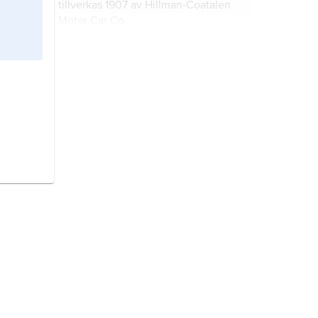
tillverkas 1907 av Hillman-Coatalen
Motor Car Co.
®
Jaguar
, brittiskt bilmärke som
tillverkas i Coventry av
Jaguar Cars
,
som sedan 2008 ingår i indiska Tata
Motors.
Cooper
,
Tommy,
1921–84, brittisk
komiker och illusionist med
misslyckade trolleritrick som
specialitet.
Cooper
,
Alice,
ursprungligen
Vincent Furnier
, född 1948,
amerikansk rocksångare.
Austin Healey,
brittisk sportbil med
på sin tid stora framgångar i rallyn,
tillverkad 1953–71 av Austin Motor
Co. Ltd., Longbridge.