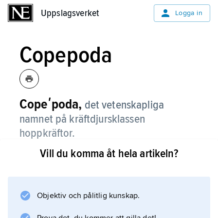
Uppslagsverket
Uppslagsverket
Logga in
Copepoda
Copeʹpoda,
det vetenskapliga
namnet på kräftdjursklassen
hoppkräftor.
Vill du komma åt hela artikeln?
Information om artikeln
Objektiv och pålitlig kunskap.