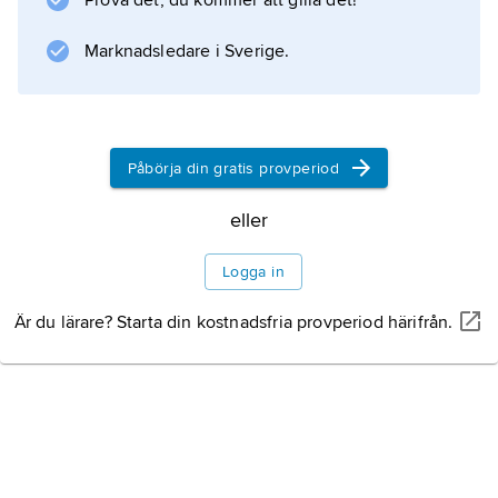
Prova det, du kommer att gilla det!
Marknadsledare i Sverige.
Påbörja din gratis provperiod
eller
Logga in
Är du lärare? Starta din kostnadsfria provperiod härifrån.