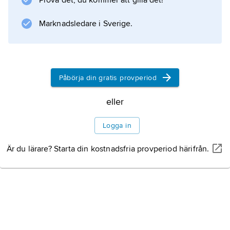
Prova det, du kommer att gilla det!
Marknadsledare i Sverige.
Påbörja din gratis provperiod
eller
Logga in
Är du lärare? Starta din kostnadsfria provperiod härifrån.