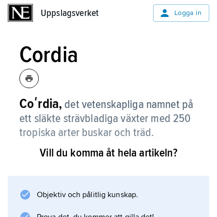
Uppslagsverket
Uppslagsverket
Logga in
Cordia
Coʹrdia,
det vetenskapliga namnet på
ett släkte strävbladiga växter med 250
tropiska arter buskar och träd.
Vill du komma åt hela artikeln?
Flertalet arter finns i Amerika.
Objektiv och pålitlig kunskap.
Information om artikeln