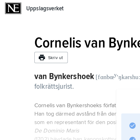
Uppslagsverket
Uppslagsverket
Cornelis van Byn
Skriv ut
van Bynkershoek
y
[fɑnbœ
ʹŋkərshu
folkrättsjurist.
Cornelis van Bynkershoeks författarskap lyf
Han tog därmed avstånd från den då härsk
som en representant för den positivistiska
De Dominio Maris
(1702) hävdade han kanonskottsvidden som g