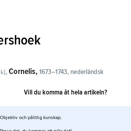
kershoek
Cornelis,
,
1673–1743, nederländsk
:k]
Vill du komma åt hela artikeln?
te fram förnuft och praxis som folkrättens källor.
ande naturrättsliga uppfattningen och framstod
 skolan. I avhandlingen
Objektiv och pålitlig kunskap.
räns för kuststatens anspråk på territorialhav.