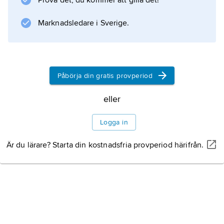
Prova det, du kommer att gilla det!
Marknadsledare i Sverige.
Information om artikeln
Påbörja din gratis provperiod
eller
Logga in
Är du lärare? Starta din kostnadsfria provperiod härifrån.