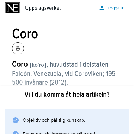
Uppslagsverket
Uppslagsverket
Logga in
Coro
Coro
,
huvudstad i delstaten
[koʹro]
Falcón, Venezuela, vid Coroviken; 195
500 invånare (2012).
Vill du komma åt hela artikeln?
Det konstbevattnade omlandet har ett rikt
jordbruk, och i närheten utvinns salt och kol.
Industrin producerar bland annat skor,
tobaksvaror och tvål.
Objektiv och pålitlig kunskap.