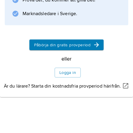
Prova det, du kommer att gilla det!
Marknadsledare i Sverige.
Påbörja din gratis provperiod
eller
Logga in
Är du lärare? Starta din kostnadsfria provperiod härifrån.