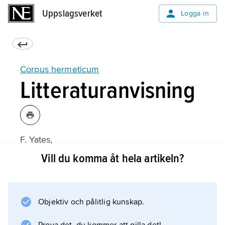
Uppslagsverket
Uppslagsverket
Logga in
Corpus hermeticum
Litteraturanvisning
F. Yates,
Giordano Bruno and the Hermetic Tradition
Vill du komma åt hela artikeln?
(1964).
Objektiv och pålitlig kunskap.
Information om artikeln