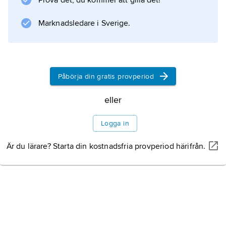
Prova det, du kommer att gilla det!
Marknadsledare i Sverige.
Påbörja din gratis provperiod
eller
Logga in
Är du lärare? Starta din kostnadsfria provperiod härifrån.