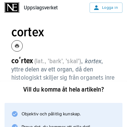
Uppslagsverket
Uppslagsverket
Logga in
cortex
coʹrtex
(lat., ’bark’, ’skal’)
,
kortex
,
yttre delen av ett organ, då den
histologiskt skiljer sig från organets inre
delar, t.ex.
cortex cerebri
, hjärnbarken.
Vill du komma åt hela artikeln?
Objektiv och pålitlig kunskap.
Information om artikeln