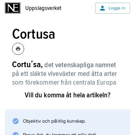
Uppslagsverket
Uppslagsverket
Logga in
Cortusa
Cortuʹsa,
det vetenskapliga namnet
på ett släkte viveväxter med åtta arter
som förekommer från centrala Europa
till norra Asien.
Vill du komma åt hela artikeln?
De är mycket lika arterna i vivesläktet
Primula
. Bladen liknar daggkåpornas, och de är gröna
Objektiv och pålitlig kunskap.
med tydligt ådermönster. Blommorna är små