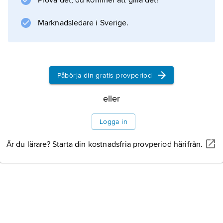
Prova det, du kommer att gilla det!
och klocklika samt sitter på upp till 30 cm
höga, bladlösa stjälkar. Hit förs bl.a. klockviva.
Marknadsledare i Sverige.
Information om artikeln
Påbörja din gratis provperiod
eller
Logga in
Är du lärare? Starta din kostnadsfria provperiod härifrån.