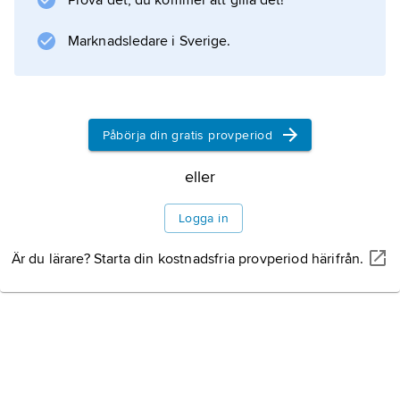
Prova det, du kommer att gilla det!
Marknadsledare i Sverige.
Påbörja din gratis provperiod
eller
Logga in
Är du lärare? Starta din kostnadsfria provperiod härifrån.