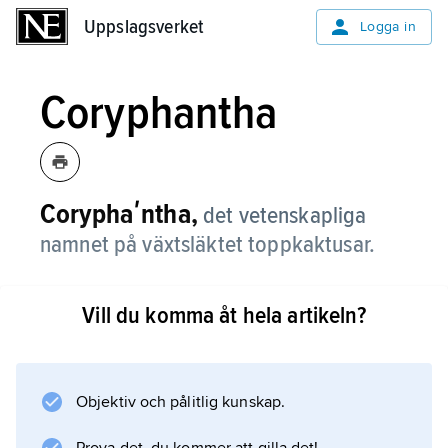
Uppslagsverket
Uppslagsverket
Logga in
Coryphantha
Coryphaʹntha,
det vetenskapliga
namnet på växtsläktet toppkaktusar.
Vill du komma åt hela artikeln?
Information om artikeln
Objektiv och pålitlig kunskap.