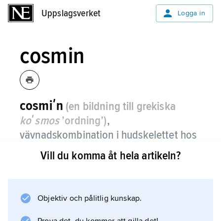
Uppslagsverket
Uppslagsverket
Logga in
cosmin
cosmiʹn
(en bildning till grekiska
koʹsmos
’ordning’)
,
vävnadskombination i hudskelettet hos
utdöda lungfiskar och koanfiskar.
Vill du komma åt hela artikeln?
Den är uppbyggd av ett yttre lager av emalj
och ett skikt av dentin, som båda är
genomdragna av ett s.k. porkanalsystem.
Objektiv och pålitlig kunskap.
Detta öppnar sig på emaljens yta i små porer