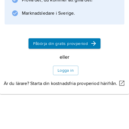
Prova det, du kommer att gilla det!
och är undertill förbundet med hålrummen i
det spongiösa (svampartade) ben som ligger
Marknadsledare i Sverige.
under dentinet. Det är också förbundet
Litteraturanvisning
Påbörja din gratis provperiod
eller
Information om artikeln
Logga in
Är du lärare? Starta din kostnadsfria provperiod härifrån.