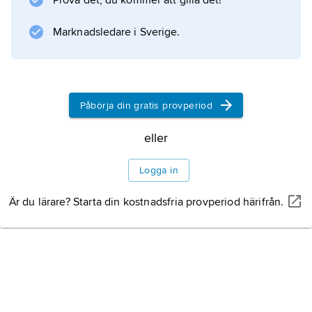
Prova det, du kommer att gilla det!
saknas helt.
Marknadsledare i Sverige.
Information om artikeln
Påbörja din gratis provperiod
eller
Logga in
Är du lärare? Starta din kostnadsfria provperiod härifrån.