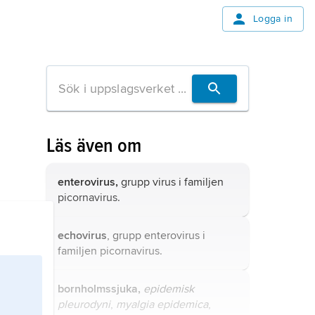
Logga in
Läs även om
enterovirus,
grupp virus i familjen
picornavirus.
echovirus
, grupp enterovirus i
familjen picornavirus.
bornholmssjuka,
epidemisk
pleurodyni
,
myalgia epidemica
,