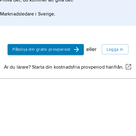
Prova det, du kommer att gilla det!
Marknadsledare i Sverige.
eller
Påbörja din gratis provperiod
Logga in
Är du lärare? Starta din kostnadsfria provperiod härifrån.