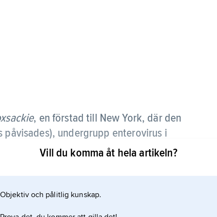
xsackie
, en förstad till New York, där den
s påvisades),
undergrupp enterovirus i
Vill du komma åt hela artikeln?
jukdomar hos människa, t.ex. ögonhinne-,
 och bornholmssjuka. Det finns inget vaccin som
Objektiv och pålitlig kunskap.
ch inte heller någon specifik behandlingsmetod.