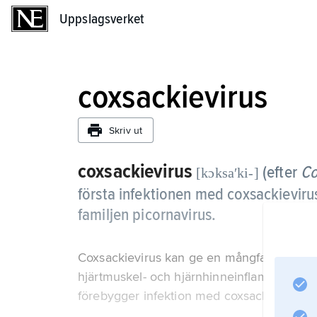
Uppslagsverket
Uppslagsverket
coxsackievirus
Skriv ut
coxsackievirus
(efter
Co
[kɔksaʹki-]
första infektionen med coxsackieviru
familjen picornavirus.
Coxsackievirus kan ge en mångfald olika s
hjärtmuskel- och hjärnhinneinflammationer
förebygger infektion med coxsackievirus o