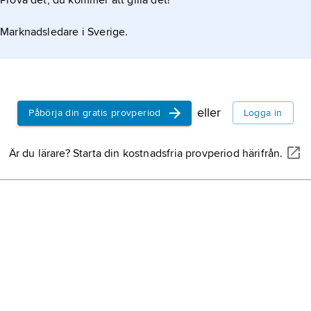
Prova det, du kommer att gilla det!
Marknadsledare i Sverige.
eller
Påbörja din gratis provperiod
Logga in
Är du lärare? Starta din kostnadsfria provperiod härifrån.