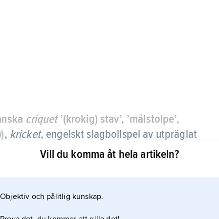
ranska
criquet
’(krokig) stav’, ’målstolpe’,
a
)
,
kricket
,
engelskt slagbollspel av utpräglat
Vill du komma åt hela artikeln?
0-talets England och är nationalsport i många länder
reras internationellt av
Objektiv och pålitlig kunskap.
alien, är fullvärdiga medlemmar i ICC. Landskamper