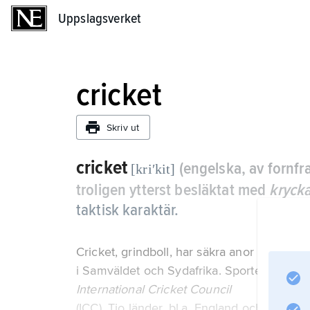
Uppslagsverket
Uppslagsverket
cricket
Skriv ut
cricket
(engelska, av fornf
[kriʹkit]
troligen ytterst besläktat med
kryck
taktisk karaktär.
Cricket, grindboll, har säkra anor från 150
i Samväldet och Sydafrika. Sporten administ
International Cricket Council
(ICC). Tio länder, bl.a. England och Austr