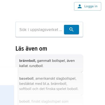
Logga in
Läs även om
brännboll,
gammalt bollspel, även
kallat
rundboll
.
baseboll
, amerikanskt slagbollspel,
besläktat med bl.a. brännboll,
softboll och det finska spelet boboll.
boboll
, finskt slagbollspel som