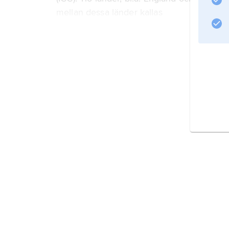
mellan dessa länder kallas
testmatcher
. 37 länder, bl.a. Nederländerna, Danmark,
Information om artikeln