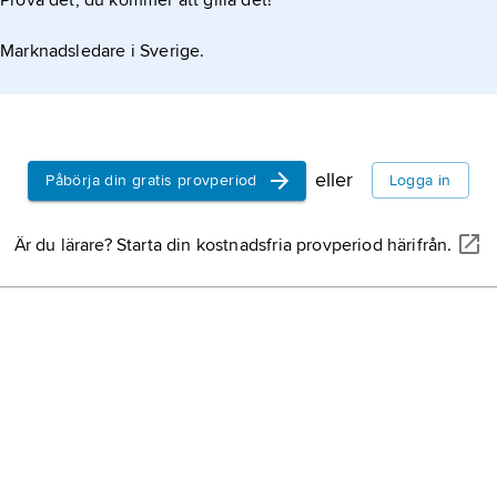
Prova det, du kommer att gilla det!
Marknadsledare i Sverige.
eller
Påbörja din gratis provperiod
Logga in
Är du lärare? Starta din kostnadsfria provperiod härifrån.