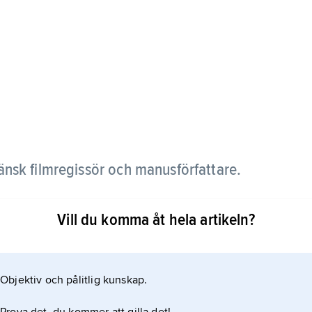
nsk filmregissör och manusförfattare.
are tog Cristian Mungiu 1998 examen i filmregi vid
Vill du komma åt hela artikeln?
şi Cinematographică ”Ion Luca Caragiale” (UNATC) i
ad kortfilmer innan långfilmsdebuten
Objektiv och pålitlig kunskap.
unga rumäners migration