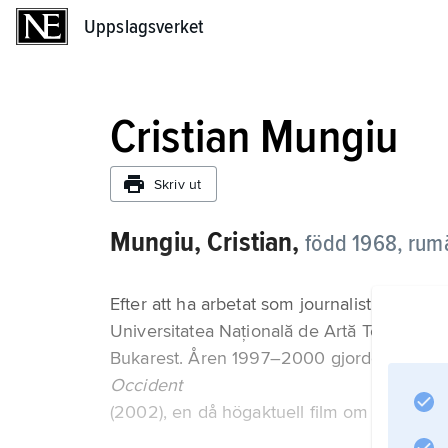
Uppslagsverket
Uppslagsverket
Cristian Mungiu
Skriv ut
Mungiu, Cristian,
född 1968, rumä
Efter att ha arbetat som journalist och lär
Universitatea Naţională de Artă Teatrală 
Bukarest. Åren 1997–2000 gjorde han en r
Occident
(2002), en då högaktuell film om fattiga 