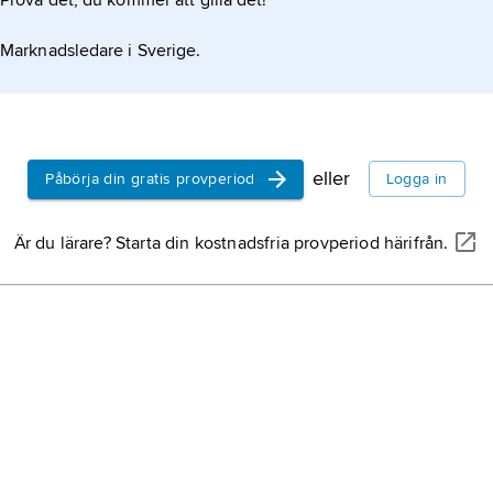
Prova det, du kommer att gilla det!
Marknadsledare i Sverige.
eller
Påbörja din gratis provperiod
Logga in
Är du lärare? Starta din kostnadsfria provperiod härifrån.