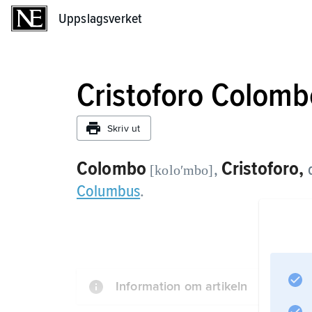
Uppslagsverket
Uppslagsverket
Cristoforo Colomb
Skriv ut
Colombo
Cristoforo,
,
[koloʹmbo]
Columbus
.
Information om artikeln