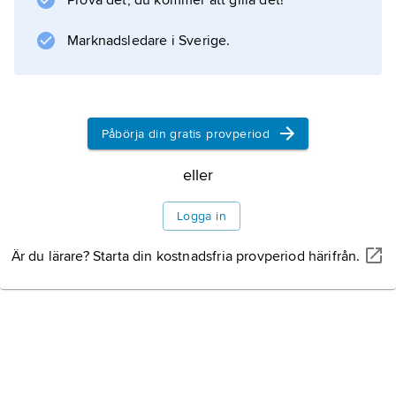
Prova det, du kommer att gilla det!
Information om artikeln
Marknadsledare i Sverige.
Påbörja din gratis provperiod
eller
Logga in
Är du lärare? Starta din kostnadsfria provperiod härifrån.