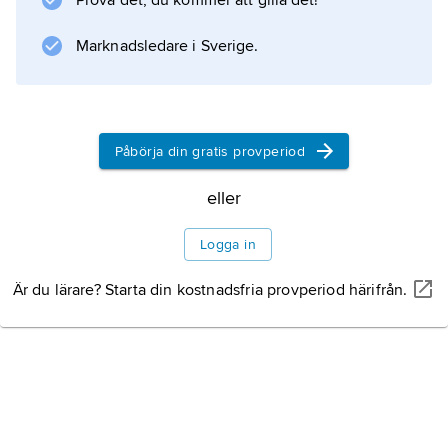
Prova det, du kommer att gilla det!
Marknadsledare i Sverige.
Påbörja din gratis provperiod
eller
Logga in
Är du lärare? Starta din kostnadsfria provperiod härifrån.