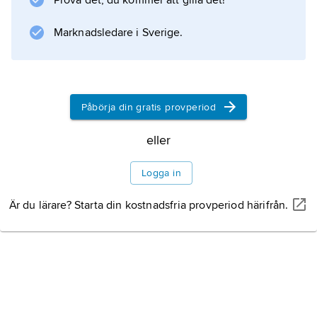
Prova det, du kommer att gilla det!
Marknadsledare i Sverige.
Påbörja din gratis provperiod
eller
Logga in
Är du lärare? Starta din kostnadsfria provperiod härifrån.