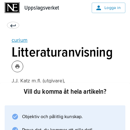
Uppslagsverket
Uppslagsverket
Logga in
curium
Litteraturanvisning
J.J. Katz m.fl. (utgivare),
The Chemistry of the Actinide Elements
Vill du komma åt hela artikeln?
(2:a upplagan 1986).
Objektiv och pålitlig kunskap.
Information om artikeln