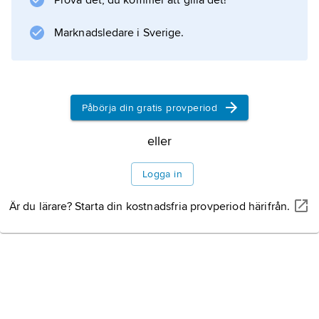
Prova det, du kommer att gilla det!
Marknadsledare i Sverige.
Påbörja din gratis provperiod
eller
Logga in
Är du lärare? Starta din kostnadsfria provperiod härifrån.